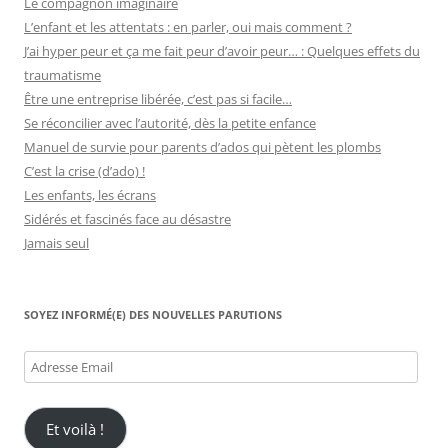
Le compagnon imaginaire
L’enfant et les attentats : en parler, oui mais comment ?
J’ai hyper peur et ça me fait peur d’avoir peur… : Quelques effets du
traumatisme
Être une entreprise libérée, c’est pas si facile…
Se réconcilier avec l’autorité, dès la petite enfance
Manuel de survie pour parents d’ados qui pètent les plombs
C’est la crise (d’ado) !
Les enfants, les écrans
Sidérés et fascinés face au désastre
Jamais seul
SOYEZ INFORMÉ(E) DES NOUVELLES PARUTIONS
Adresse
Email
Et voilà !