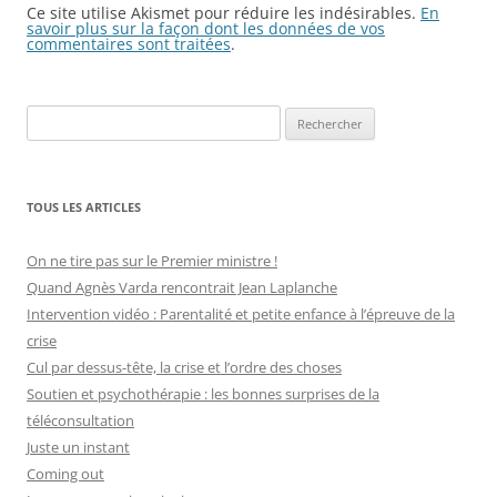
Ce site utilise Akismet pour réduire les indésirables.
En
savoir plus sur la façon dont les données de vos
commentaires sont traitées
.
Rechercher :
TOUS LES ARTICLES
On ne tire pas sur le Premier ministre !
Quand Agnès Varda rencontrait Jean Laplanche
Intervention vidéo : Parentalité et petite enfance à l’épreuve de la
crise
Cul par dessus-tête, la crise et l’ordre des choses
Soutien et psychothérapie : les bonnes surprises de la
téléconsultation
Juste un instant
Coming out